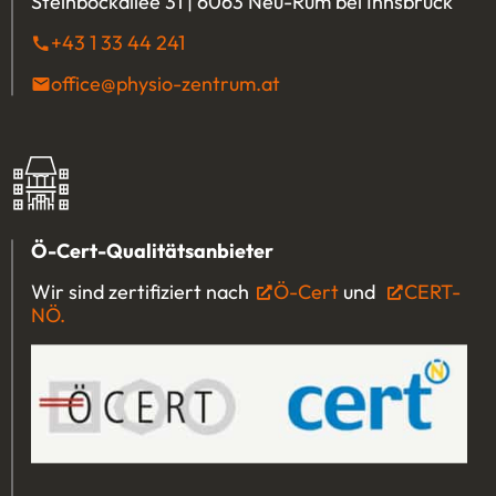
Steinbockallee 31 | 6063 Neu-Rum bei Innsbruck
+43 1 33 44 241
(Öffnet eventuell ein Programm u
office@physio-zentrum.at
(Öffnet eventuell ein P
Ö-Cert-Qualitätsanbieter
Wir sind zertifiziert nach
Ö-Cert
(Öffnet in einem 
und
CERT-
NÖ.
(Öffnet in einem neuen Tab oder Fenster)