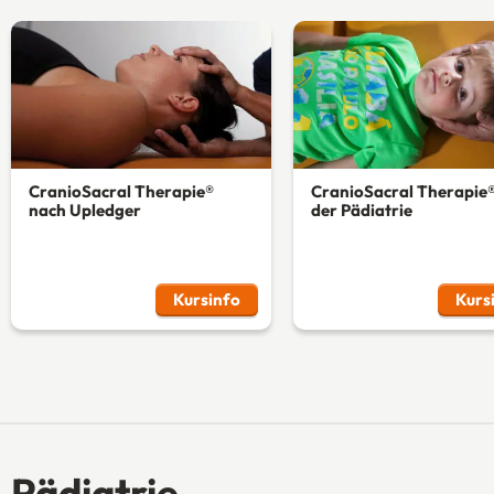
CranioSacral Therapie®
CranioSacral Therapie®
nach Upledger
der Pädiatrie
Kursinfo
Kurs
Pädiatrie