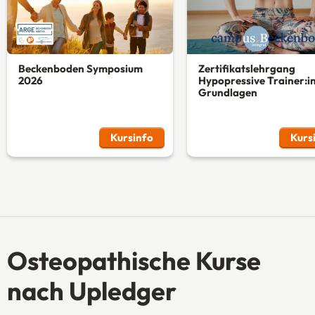
Beckenboden Symposium
Zertifikatslehrgang
2026
Hypopressive Trainer:in
Grundlagen
Kursinfo
Kurs
Osteopathische Kurse
nach Upledger