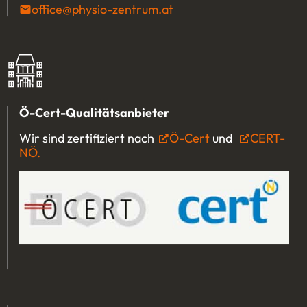
office@physio-zentrum.at
(Öffnet eventuell ein P
Ö-Cert-Qualitätsanbieter
Wir sind zertifiziert nach
Ö-Cert
(Öffnet in einem 
und
CERT-
NÖ.
(Öffnet in einem neuen Tab oder Fenster)