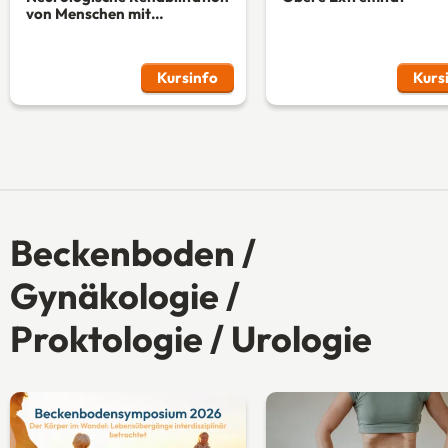
von Menschen mit
Schlaganfall
Kursinfo
Kurs
Beckenboden /
Gynäkologie /
Proktologie / Urologie