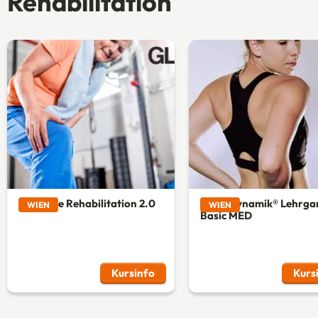
Rehabilitation
Arthrose Rehabilitation 2.0
Spiraldynamik® Lehrga
WIEN
WIEN
Basic MED
Kursinfo
Kurs