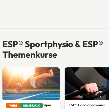
ESP® Sportphysio & ESP®
Themenkurse
ESP® Sportphysiotherapie
ESP® Cardiopulmonal
WIEN
INNSBRUCK