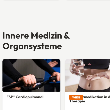
Innere Medizin &
Organsysteme
ESP® Cardiopulmonal
Schmerzmedikation in 
WIEN
Therapie