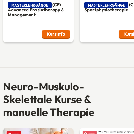
Masterlehrgang MSc (CE)
Masterlehrgang MSc (C
MASTERLEHRGÄNGE
MASTERLEHRGÄNGE
Advanced Physiotherapy &
Sportphysiotherapie
Management
Kursinfo
Kurs
Neuro-Muskulo-
Skelettale Kurse &
manuelle Therapie