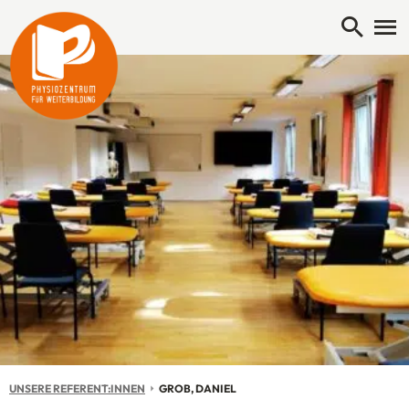
Open 
Me
UNSERE REFERENT:INNEN
AKTUELL: GROB, DANIEL
GROB, DANIEL