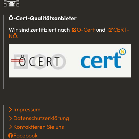
Ö-Cert-Qualitätsanbieter
Wir sind zertifiziert nach
Ö-Cert
(Öffnet in einem 
und
CERT-
NÖ.
(Öffnet in einem neuen Tab oder Fenster)
Impressum
Datenschutzerklärung
Kontaktieren Sie uns
Facebook
(Öffnet in einem neuen Tab oder Fenster