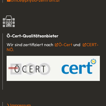
office@physio-zentrum.at
(Öffnet eventuell ein P
Ö-Cert-Qualitätsanbieter
Wir sind zertifiziert nach
Ö-Cert
(Öffnet in einem 
und
CERT-
NÖ.
(Öffnet in einem neuen Tab oder Fenster)
Impressum