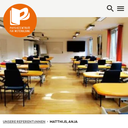
Open 
Me
UNSERE REFERENT:INNEN
AKTUELL: MATTHIJS, ANJA
MATTHIJS, ANJA