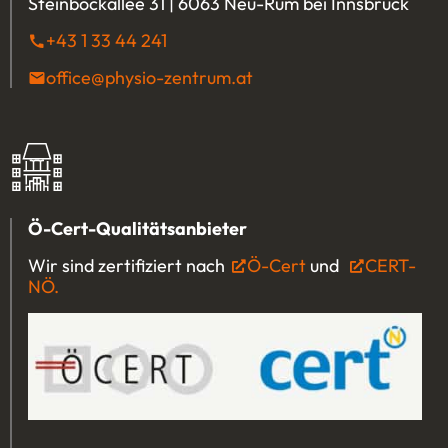
Steinbockallee 31 | 6063 Neu-Rum bei Innsbruck
+43 1 33 44 241
(Öffnet eventuell ein Programm u
office@physio-zentrum.at
(Öffnet eventuell ein P
Ö-Cert-Qualitätsanbieter
Wir sind zertifiziert nach
Ö-Cert
(Öffnet in einem 
und
CERT-
NÖ.
(Öffnet in einem neuen Tab oder Fenster)