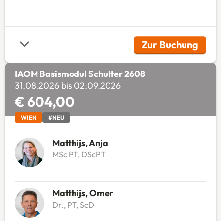
Zur Buchung
(Öffnet in 
IAOM Basismodul Schulter 2608
31.08.2026 bis 02.09.2026
€ 604,00
WIEN
#NEU
Matthijs, Anja
MSc PT, DScPT
Matthijs, Omer
Dr., PT, ScD