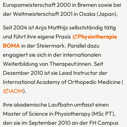
Europameisterschaft 2000 in Bremen sowie bei
der Weltmeisterschaft 2001 in Osaka (Japan).
Seit 2004 ist Anja Matthijs selbstständig tätig
und führt ihre eigene Praxis
Physiotherapie
BOMA
(Öffnet in einem neuen Tab oder Fenster)
in der Steiermark. Parallel dazu
engagiert sie sich in der internationalen
Weiterbildung von Therapeut:innen. Seit
Dezember 2010 ist sie Lead Instructor der
International Academy of Orthopedic Medicine
(
IAOM
(Öffnet in einem neuen Tab oder Fenster)
).
Ihre akademische Laufbahn umfasst einen
Master of Science in Physiotherapy (MSc PT),
den sie im September 2010 an der
FH Campus