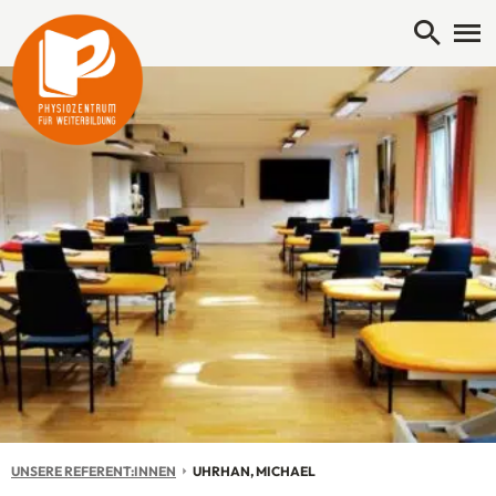
Open 
Me
UNSERE REFERENT:INNEN
AKTUELL: UHRHAN, MICHAEL
UHRHAN, MICHAEL