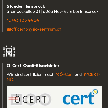
Standort Innsbruck
Steinbockallee 31 | 6063 Neu-Rum bei Innsbruck
+43 1 33 44 241
(Öffnet eventuell ein Programm u
office@physio-zentrum.at
(Öffnet eventuell ein P
Ö-Cert-Qualitätsanbieter
Wir sind zertifiziert nach
Ö-Cert
(Öffnet in einem 
und
CERT-
NÖ.
(Öffnet in einem neuen Tab oder Fenster)