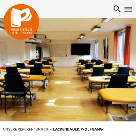
Open 
Me
UNSERE REFERENT:INNEN
AKTUELL: LACKENBAUER, WOLFGANG
LACKENBAUER, WOLFGANG