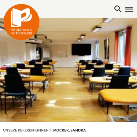
Open 
Me
UNSERE REFERENT:INNEN
AKTUELL: MOCKER, SANDRA
MOCKER, SANDRA