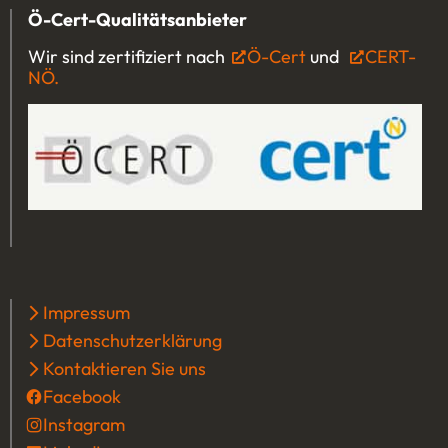
Ö-Cert-Qualitätsanbieter
Wir sind zertifiziert nach
Ö-Cert
(Öffnet in einem 
und
CERT-
NÖ.
(Öffnet in einem neuen Tab oder Fenster)
Impressum
Datenschutzerklärung
Kontaktieren Sie uns
Facebook
(Öffnet in einem neuen Tab oder Fenster
Instagram
(Öffnet in einem neuen Tab oder Fenster