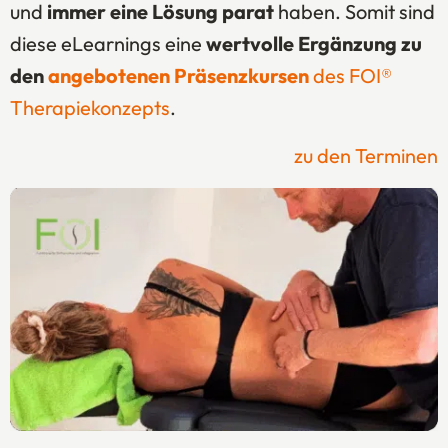
und
immer eine Lösung parat
haben. Somit sind
diese eLearnings eine
wertvolle Ergänzung zu
den
angebotenen Präsenzkursen
des FOI®
Therapiekonzepts
.
zu den Terminen