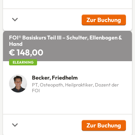
Zur Buchung
(Öffnet in 
FOI® Basiskurs Teil III – Schulter, Ellenbogen &
Hand
€ 148,00
ELEARNING
Becker, Friedhelm
PT, Osteopath, Heilpraktiker, Dozent der
FOI
Zur Buchung
(Öffnet in 