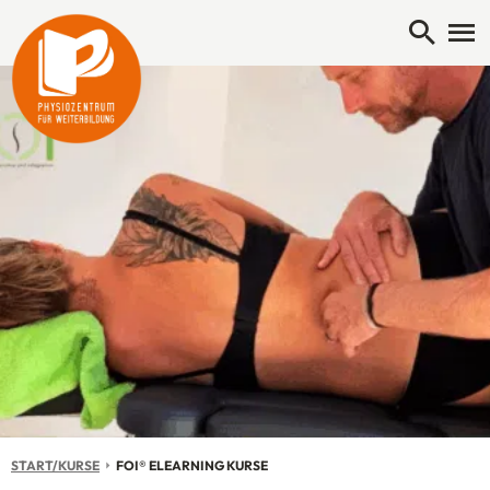
Open 
Me
START/KURSE
AKTUELL: FOI® ELEARNING KURSE
FOI® ELEARNING KURSE