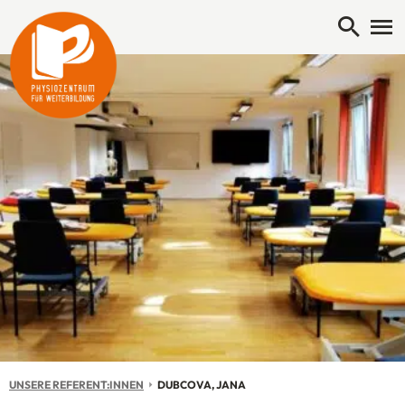
Open 
Me
UNSERE REFERENT:INNEN
AKTUELL: DUBCOVA, JANA
DUBCOVA, JANA