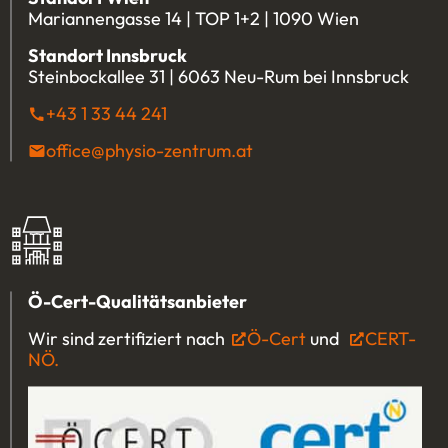
Mariannengasse 14 | TOP 1+2 | 1090 Wien
Standort Innsbruck
Steinbockallee 31 | 6063 Neu-Rum bei Innsbruck
+43 1 33 44 241
(Öffnet eventuell ein Programm u
office@physio-zentrum.at
(Öffnet eventuell ein P
Ö-Cert-Qualitätsanbieter
Wir sind zertifiziert nach
Ö-Cert
(Öffnet in einem 
und
CERT-
NÖ.
(Öffnet in einem neuen Tab oder Fenster)