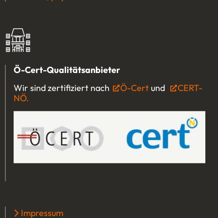
Ö-Cert-Qualitätsanbieter
Wir sind zertifiziert nach
Ö-Cert
(Öffnet in einem 
und
CERT-
NÖ.
(Öffnet in einem neuen Tab oder Fenster)
Impressum