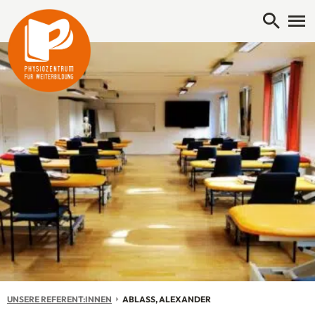
Open 
Me
UNSERE REFERENT:INNEN
AKTUELL: ABLASS, ALEXANDER
ABLASS, ALEXANDER