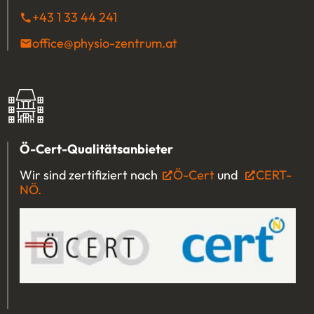
+43 1 33 44 241
(Öffnet eventuell ein Programm u
office@physio-zentrum.at
(Öffnet eventuell ein P
Ö-Cert-Qualitätsanbieter
Wir sind zertifiziert nach
Ö-Cert
(Öffnet in einem 
und
CERT-
NÖ.
(Öffnet in einem neuen Tab oder Fenster)