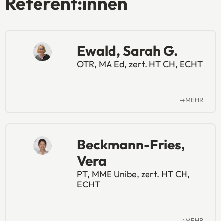
Referent:innen
Ewald, Sarah G.
OTR, MA Ed, zert. HT CH, ECHT
MEHR
Beckmann-Fries,
Vera
PT, MME Unibe, zert. HT CH,
ECHT
MEHR